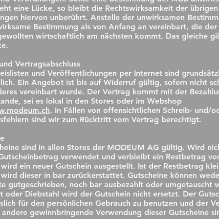
eht eine Lücke, so bleibt die Rechtswirksamkeit der übrigen
ngen hiervon unberührt. Anstelle der unwirksamen Bestim
 wirksame Bestimmung als von Anfang an vereinbart, die der
gewollten wirtschaftlich am nächsten kommt. Das gleiche gil
ke.
und Vertragsabschluss
eislisten und Veröffentlichungen per Internet sind grundsätz
ich. Ein Angebot ist bis auf Widerruf gültig, sofern nicht sch
eres vereinbart wurde. Der Vertrag kommt mit der Bezahlu
ande, sei es lokal in den Stores oder im Webshop
w.modeum.ch
. In Fällen von offensichtlichen Schreib- und/o
fehlern sind wir zum Rücktritt vom Vertrag berechtigt.
ne
heine sind in allen Stores der MODEUM AG gültig. Wird nic
utscheinbetrag verwendet und verbleibt ein Restbetrag vo
wird ein neuer Gutschein ausgestellt. Ist der Restbetrag klei
 wird dieser in bar zurückerstattet. Gutscheine können wede
te gutgeschrieben, noch bar ausbezahlt oder umgetauscht 
st oder Diebstahl wird der Gutschein nicht ersetzt. Der Gutsc
sslich für den persönlichen Gebrauch zu benutzen und der V
 andere gewinnbringende Verwendung dieser Gutscheine si