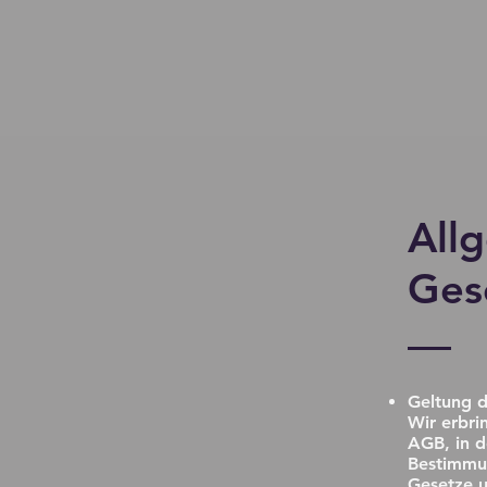
All
Ges
Geltung 
Wir erbri
AGB, in d
Bestimmu
Gesetze 