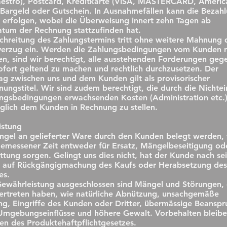
aestro), Postcard, Kreditkarte (VISA, MASTERCARD, Americ
 Bargeld oder Gutschein. In Ausnahmefällen kann die Bezah
erfolgen, wobei die Überweisung innert zehn Tagen ab
atum der Rechnung stattzufinden hat.
chreitung des Zahlungstermins tritt ohne weitere Mahnung 
verzug ein. Werden die Zahlungsbedingungen vom Kunden n
en, sind wir berechtigt, alle ausstehenden Forderungen geg
fort geltend zu machen und rechtlich durchzusetzen. Der
ag zwischen uns und dem Kunden gilt als provisorischer
nungstitel. Wir sind zudem berechtigt, die durch die Nichte
ngsbedingungen erwachsenden Kosten (Administration etc.
glich dem Kunden in Rechnung zu stellen.
istung
gel an gelieferter Ware durch den Kunden belegt werden,
gemessener Zeit entweder für Ersatz, Mängelbeseitigung od
ttung sorgen. Gelingt uns dies nicht, hat der Kunde nach se
t auf Rückgängigmachung des Kaufs oder Herabsetzung des
es.
ewährleistung ausgeschlossen sind Mängel und Störungen, 
vertreten haben, wie natürliche Abnützung, unsachgemäße
g, Eingriffe des Kunden oder Dritter, übermässige Beanspr
mgebungseinflüsse und höhere Gewalt. Vorbehalten bleibe
ten des Produktehaftpflichtgesetzes.