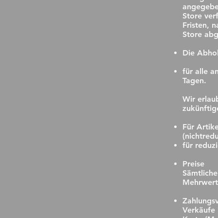
angegeben
Store ver
Fristen, 
Store abg
Die Abhol
für alle 
Tagen.
Wir erlau
zukünftig
Für Artike
(nichtred
für reduzi
Preise
Sämtliche
Mehrwerts
Zahlungs
Verkäufe 