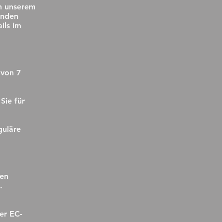
n unserem
enden
ils im
 von 7
Sie für
guläre
hen
.
er EC-