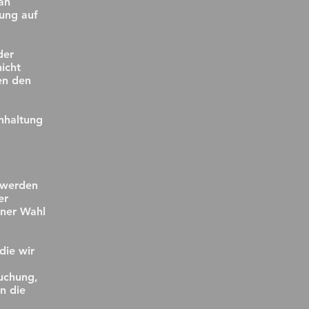
an
lung auf
der
icht
en den
inhaltung
)
 werden
er
iner Wahl
die wir
uchung,
n die