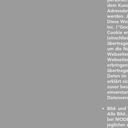
dem Kunde
Adressdat
werden. J
Diese Web
Inc. ("Go
Cookie er
(einschli
übertrage
um die Nu
Webseiten
Webseiten
erbringen
übertrage
Daten im 
erklärt s
zuvor be
einversta
Datenver
Bild- und
Alle Bild
bei MODE
jeglicher