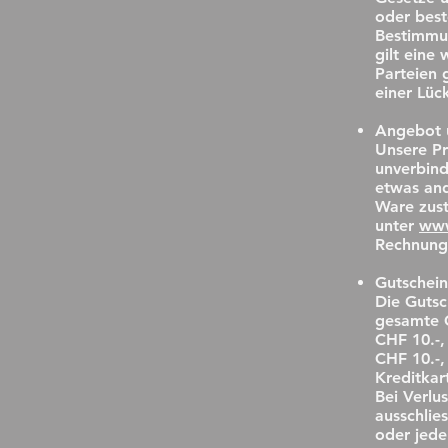
oder best
Bestimmu
gilt eine
Parteien 
einer Lüc
Angebot 
Unsere Pr
unverbindl
etwas and
Ware zust
unter
ww
Rechnungs
Gutschei
Die Gutsc
gesamte G
CHF 10.-, 
CHF 10.-,
Kreditkar
Bei Verlu
ausschlie
oder jede