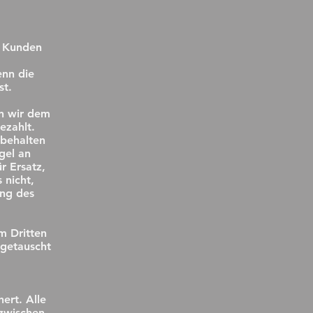
m Kunden
enn die
st.
en wir dem
ezahlt.
behalten
gel an
r Ersatz,
 nicht,
ung des
m Dritten
mgetauscht
ert. Alle
 zwischen