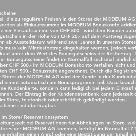
.
scheine
kel, die zu regulären Preisen in den Stores der MODEUM AG
werden als Einkaufssumme im MODEUM Bonuskonto addier
n einer Einkaufssumme von CHF 500.- wird dem Kunden aut
gutschein in der Höhe von CHF 20.- auf dem Postweg zugest
nn ab Ausstelldatum während zwei Jahren in unseren Stores
s muss kein Mindestbetrag eingehalten werden, jedoch verfä
kauf unter dem Wert des Bonusgutscheins der Restbetrag. 
er Bonusgutscheine findet im Normalfall sechsmal jährlich st
über CHF 500.- im MODEUM Bonuskonto verfallen nicht un
ten CHF 500.- Bonusstufe angerechnet. Durch die Registrier
r Stores der MODEUM AG wird der Kunde in der Kundenda
nd nimmt automatisch am Bonusprogramm teil. Dazu brauch
ne Kundenkarte, sondern kann lediglich bei jedem Einkauf 
nen. Der Eintrag in der Kundendatenbank kann jederzeit o
im Store, telefonisch oder schriftlich gekündigt werden.
cheine sind übertragbar.
im Store/ Reservationssystem
eitungszeit bei Reservationen für Abholungen im Store, wel
Stores der MODEUM AG kommen, beträgt im Normalfall 7 
Sie erhalten einen Anruf oder eine Bestätigung per Email an