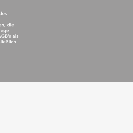
 des
n, die
Wege
GB’s als
ießlich