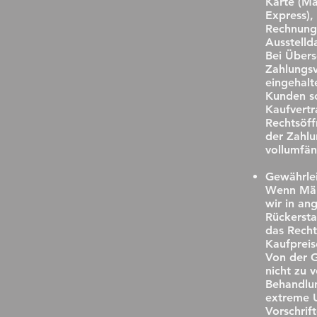
Karte (M
Express),
Rechnung 
Ausstelld
Bei Übers
Zahlungs
eingehalt
Kunden so
Kaufvertr
Rechtsöff
der Zahlu
vollumfän
Gewährle
Wenn Män
wir in an
Rückersta
das Rech
Kaufpreis
Von der G
nicht zu 
Behandlun
extreme U
Vorschrif