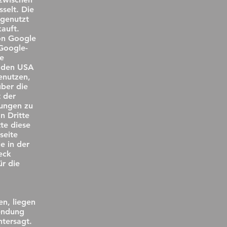
selt. Die
 genutzt
auft.
on Google
 Google-
e
n den USA
enutzen,
ber die
 der
tungen zu
n Dritte
tte diese
seite
e in der
eck
r die
en, liegen
endung
ntersagt.