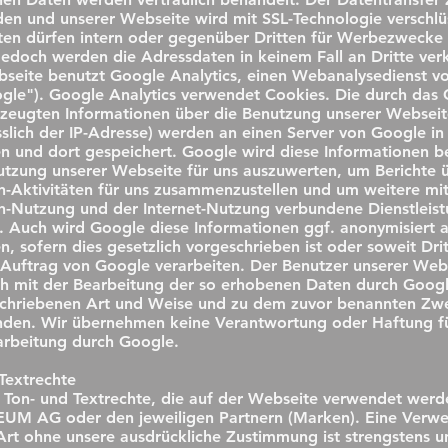
n und unserer Webseite wird mit SSL-Technologie verschlüs
en dürfen intern oder gegenüber Dritten für Werbezwecke
edoch werden die Adressdaten in keinem Fall an Dritte verk
seite benutzt Google Analytics, einen Webanalysedienst v
ogle"). Google Analytics verwendet Cookies. Die durch das
zeugten Informationen über die Benutzung unserer Webseit
esslich der IP-Adresse) werden an einen Server von Google i
n und dort gespeichert. Google wird diese Informationen b
tzung unserer Webseite für uns auszuwerten, um Berichte ü
-Aktivitäten für uns zusammenzustellen und um weitere mit
-Nutzung und der Internet-Nutzung verbundene Dienstleis
. Auch wird Google diese Informationen ggf. anonymisiert a
n, sofern dies gesetzlich vorgeschrieben ist oder soweit Dri
Auftrag von Google verarbeiten. Der Benutzer unserer Web
ich mit der Bearbeitung der so erhobenen Daten durch Googl
schriebenen Art und Weise und zu dem zuvor benannten Zw
nden. Wir übernehmen keine Verantwortung oder Haftung fü
arbeitung durch Google.
 Textrechte
-, Ton- und Textrechte, die auf der Webseite verwendet werd
UM AG oder den jeweiligen Partnern (Marken). Eine Verw
 Art ohne unsere ausdrückliche Zustimmung ist strengstens u