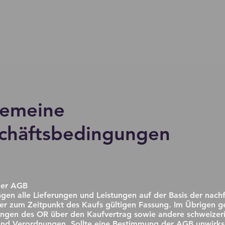
Home
Standorte
Unsere Marke
gemeine
chäftsbedingungen
der AGB
ngen alle Lieferungen und Leistungen auf der Basis der nac
er zum Zeitpunkt des Kaufs gültigen Fassung. Im Übrigen ge
ngen des OR über den Kaufvertrag sowie andere schweizer
und Verordnungen. Sollte eine Bestimmung der AGB unwirks