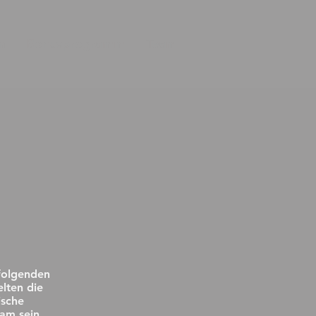
n
Bonusprogramm
Team
hfolgenden
lten die
ische
am sein