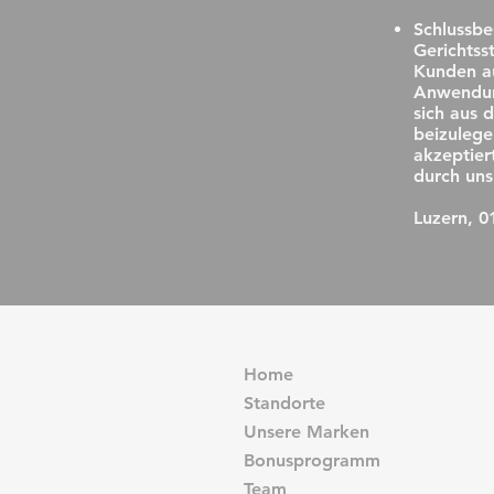
Schlussb
Gerichtss
Kunden au
Anwendung
sich aus 
beizulege
akzeptier
durch uns
Luzern, 0
Home
Standorte
Unsere Marken
Bonusprogramm
Team