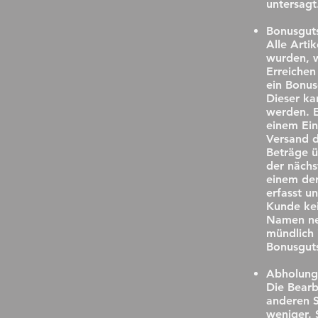
untersagt
Bonusgut
Alle Arti
wurden, 
Erreiche
ein Bonus
Dieser ka
werden. E
einem Ein
Versand d
Beträge 
der nächs
einem de
erfasst u
Kunde kei
Namen nen
mündlich 
Bonusguts
Abholung 
Die Bearb
anderen 
weniger. 