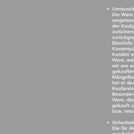
Umtausc
Die Ware 
umgetausc
der Kaufp
zurückers
zurückgeg
Ebenfalls
Kassenqui
Kunden ei
Ware, we
wir uns v
gekaufter
Mängelbes
hat er d
Kaufpreis
Besonder
Ware, die
gekauft u
bzw. reto
Sicherhei
Die für d
persönlic