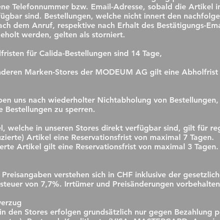
e Telefonnummer bzw. Email-Adresse, sobald die Artikel i
fügbar sind. Bestellungen, welche nicht innert den nachfolg
nach dem Anruf, respektive nach Erhalt des Bestätigungs-Ema
eholt werden, gelten als storniert.
fristen für Calida-Bestellungen sind 14 Tage,
anderen Marken-Stores der MODEUM AG gilt eine Abholfrist
ben uns nach wiederholter Nichtabholung von Bestellungen, 
e Bestellungen zu sperren.
l, welche in unseren Stores direkt verfügbar sind, gilt für re
uzierte) Artikel eine Reservationsfrist von maximal 7 Tagen.
erte Artikel gilt eine Reservationsfrist von maximal 3 Tagen.
 Preisangaben verstehen sich in CHF inklusive der gesetzlic
teuer von 7,7%. Irrtümer und Preisänderungen vorbehalten
verzug
in den Stores erfolgen grundsätzlich nur gegen Bezahlung p