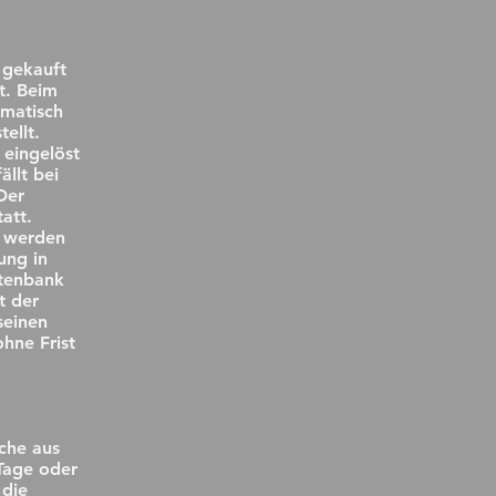
 gekauft
t. Beim
omatisch
ellt.
 eingelöst
llt bei
Der
att.
d werden
ung in
tenbank
t der
seinen
hne Frist
che aus
Tage oder
 die