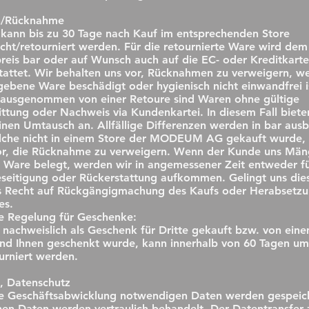
h/Rücknahme
kann bis zu 30 Tage nach Kauf im entsprechenden Store
ht/retourniert werden. Für die retournierte Ware wird de
reis bar oder auf Wunsch auch auf die EC- oder Kreditkarte
tattet. Wir behalten uns vor, Rücknahmen zu verweigern, w
ebene Ware beschädigt oder hygienisch nicht einwandfrei i
 ausgenommen von einer Retoure sind Waren ohne gültige
ttung oder Nachweis via Kundenkartei. In diesem Fall biet
nen Umtausch an. Allfällige Differenzen werden in bar ausb
lche nicht in einem Store der MODEUM AG gekauft wurde, 
or, die Rücknahme zu verweigern. Wenn der Kunde uns Män
 Ware belegt, werden wir in angemessener Zeit entweder fü
eitigung oder Rückerstattung aufkommen. Gelingt uns dies
as Recht auf Rückgängigmachung des Kaufs oder Herabsetz
es.
e Regelung für Geschenke:
 nachweislich als Geschenk für Dritte gekauft bzw. von eine
nd Ihnen geschenkt wurde, kann innerhalb von 60 Tagen u
urniert werden.
t, Datenschutz
ie Geschäftsabwicklung notwendigen Daten werden gespeich
hen Daten werden vertraulich behandelt. Der Datentransfer