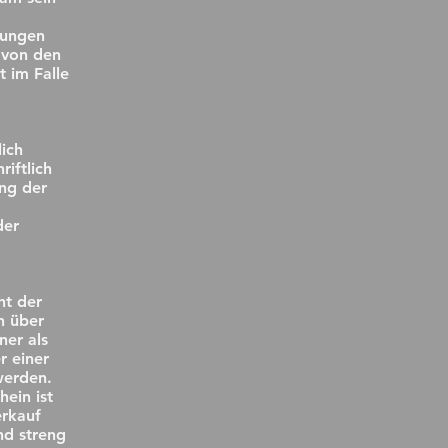
mungen
 von den
t im Falle
lich
riftlich
ng der
der
ht der
n über
ner als
r einer
werden.
hein ist
erkauf
nd streng